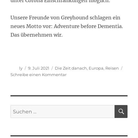
unter Corona Einschränkungen möglich.
Unsere Freunde von Greyhound schlagen ein
neues Motto vor: Adventure before Dementia.
Das übernehmen wir.
Autor
Veröffentlicht
Kategorien
ly
9. Juli 2021
Die Zeit danach
,
Europa
,
Reisen
am
zu
Schreibe einen Kommentar
23.999
NM
von
Treguier
nach
SU
Suche
Treguier
nach: