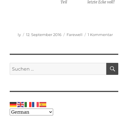
Teil
letzte Ecke voll!
Autor
Veröffentlicht
Kategorien
zu
ly
12. September 2016
Farewell
1 Kommentar
am
Farewel
Wiesba
SU
Suche
nach: