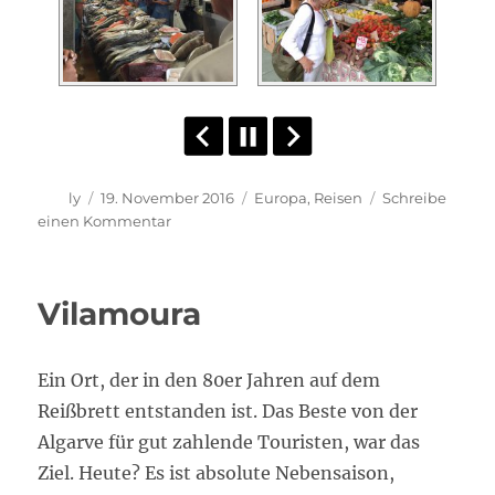
Autor
Veröffentlicht
Kategorien
ly
19. November 2016
Europa
,
Reisen
Schreibe
am
zu
einen Kommentar
Fotos
von
Portugal
Vilamoura
Ein Ort, der in den 80er Jahren auf dem
Reißbrett entstanden ist. Das Beste von der
Algarve für gut zahlende Touristen, war das
Ziel. Heute? Es ist absolute Nebensaison,