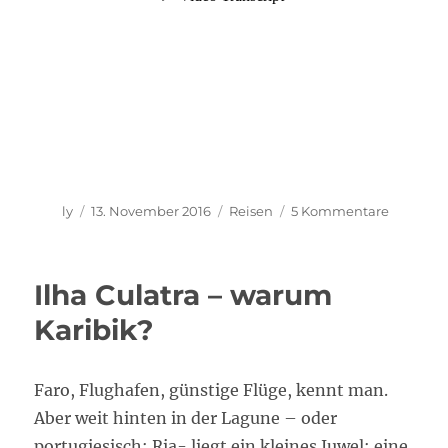
Autor
Veröffentlicht
Kategorien
zu
ly
13. November 2016
Reisen
5 Kommentare
am
Erstes
Video
ist
Ilha Culatra – warum
da!
Karibik?
Faro, Flughafen, günstige Flüge, kennt man.
Aber weit hinten in der Lagune – oder
portugiesisch: Ria- liegt ein kleines Juwel: eine