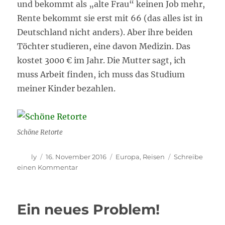
und bekommt als „alte Frau“ keinen Job mehr,
Rente bekommt sie erst mit 66 (das alles ist in
Deutschland nicht anders). Aber ihre beiden
Töchter studieren, eine davon Medizin. Das
kostet 3000 € im Jahr. Die Mutter sagt, ich
muss Arbeit finden, ich muss das Studium
meiner Kinder bezahlen.
Schöne Retorte
Autor
Veröffentlicht
Kategorien
ly
16. November 2016
Europa
,
Reisen
Schreibe
am
zu
einen Kommentar
Vilamoura
Ein neues Problem!