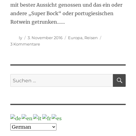
mit bester Aussicht genossen und das ein oder
andere „Super Bock“ oder portugiesischen
Rotwein getrunken……
Autor
Veröffentlicht
Kategorien
ly
3. November 2016
Europa
,
Reisen
am
zu
3 Kommentare
Mit
Robert
in
und
um
SU
Suche
Lagos
nach: