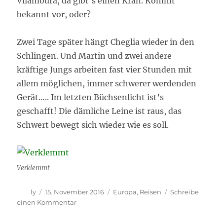
Vilamoura, da gibt’s einen Kran. Kommt
bekannt vor, oder?
Zwei Tage später hängt Cheglia wieder in den
Schlingen. Und Martin und zwei andere
kräftige Jungs arbeiten fast vier Stunden mit
allem möglichen, immer schwerer werdenden
Gerät….. Im letzten Büchsenlicht ist’s
geschafft! Die dämliche Leine ist raus, das
Schwert bewegt sich wieder wie es soll.
Verklemmt
Autor
Veröffentlicht
Kategorien
ly
15. November 2016
Europa
,
Reisen
Schreibe
am
zu
einen Kommentar
Ein