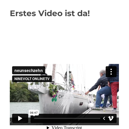
neues
Problem!
Erstes Video ist da!