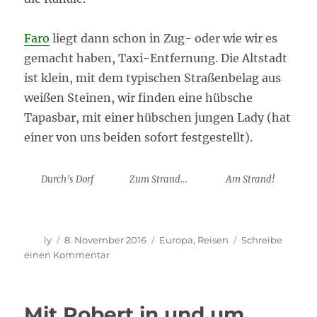
Faro
liegt dann schon in Zug- oder wie wir es
gemacht haben, Taxi-Entfernung. Die Altstadt
ist klein, mit dem typischen Straßenbelag aus
weißen Steinen, wir finden eine hübsche
Tapasbar, mit einer hübschen jungen Lady (hat
einer von uns beiden sofort festgestellt).
Durch’s Dorf
Zum Strand…
Am Strand!
Autor
Veröffentlicht
Kategorien
ly
8. November 2016
Europa
,
Reisen
Schreibe
am
zu
einen Kommentar
Ilha
Culatra
–
Mit Robert in und um
warum