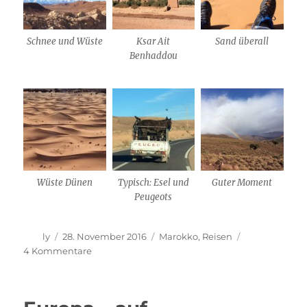
Schnee und Wüste
Ksar Ait
Sand überall
Benhaddou
Wüste Dünen
Typisch: Esel und
Guter Moment
Peugeots
Autor
Veröffentlicht
Kategorien
ly
28. November 2016
Marokko
,
Reisen
am
zu
4 Kommentare
Sanddünen
und
Berbersuppe