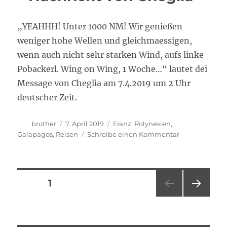
„YEAHHH! Unter 1000 NM! Wir genießen
weniger hohe Wellen und gleichmaessigen,
wenn auch nicht sehr starken Wind, aufs linke
Pobackerl. Wing on Wing, 1 Woche…“ lautet dei
Message von Cheglia am 7.4.2019 um 2 Uhr
deutscher Zeit.
Autor
Veröffentlicht
Kategorien
brother
7. April 2019
Franz. Polynesien
,
am
zu
Galapagos
,
Reisen
Schreibe einen Kommentar
YEAHHH!
Unter
1000
NM!
Seitennummerierung
SEITE
1
–
Nachricht
NÄC
der
von
HSTE
Cheglia
SEIT