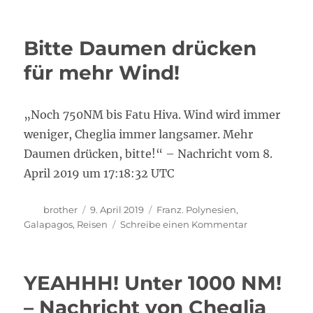
Kein
Wind
mehr
Bitte Daumen drücken
…
für mehr Wind!
„Noch 750NM bis Fatu Hiva. Wind wird immer
weniger, Cheglia immer langsamer. Mehr
Daumen drücken, bitte!“ – Nachricht vom 8.
April 2019 um 17:18:32 UTC
Autor
Veröffentlicht
Kategorien
brother
9. April 2019
Franz. Polynesien
,
am
zu
Galapagos
,
Reisen
Schreibe einen Kommentar
Bitte
Daumen
drücken
YEAHHH! Unter 1000 NM!
für
mehr
– Nachricht von Cheglia
Wind!