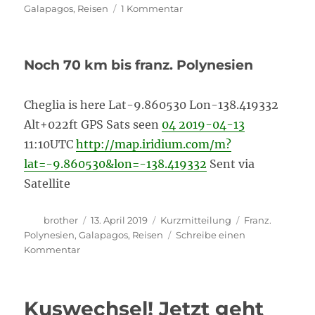
am
zu
Galapagos
,
Reisen
1 Kommentar
Ankunft
gegen
18
Noch 70 km bis franz. Polynesien
Uhr
MESZ;
noch
Cheglia is here Lat-9.860530 Lon-138.419332
30
Alt+022ft GPS Sats seen
04 2019-04-13
Meilen
11:10UTC
http://map.iridium.com/m?
lat=-9.860530&lon=-138.419332
Sent via
Satellite
Autor
Veröffentlicht
Format
Kategorien
brother
13. April 2019
Kurzmitteilung
Franz.
am
Polynesien
,
Galapagos
,
Reisen
Schreibe einen
zu
Kommentar
Noch
70
km
Kuswechsel! Jetzt geht
bis