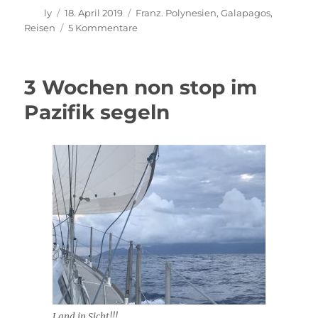
Autor
Veröffentlicht
Kategorien
ly
18. April 2019
Franz. Polynesien
,
Galapagos
,
am
zu
Reisen
5 Kommentare
Ankommen!
In
Hiva
3 Wochen non stop im
Oa
Pazifik segeln
Land in Sicht!!!