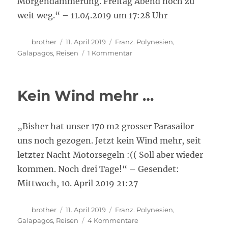
Morgendämmerung. Freitag Abend noch zu
weit weg.“ – 11.04.2019 um 17:28 Uhr
Autor
Veröffentlicht
Kategorien
brother
11. April 2019
Franz. Polynesien
,
am
zu
Galapagos
,
Reisen
1 Kommentar
Samstag
ist
Land
Kein Wind mehr …
in
Sicht!
„Bisher hat unser 170 m2 grosser Parasailor
uns noch gezogen. Jetzt kein Wind mehr, seit
letzter Nacht Motorsegeln :(( Soll aber wieder
kommen. Noch drei Tage!“ – Gesendet:
Mittwoch, 10. April 2019 21:27
Autor
Veröffentlicht
Kategorien
brother
11. April 2019
Franz. Polynesien
,
am
zu
Galapagos
,
Reisen
4 Kommentare