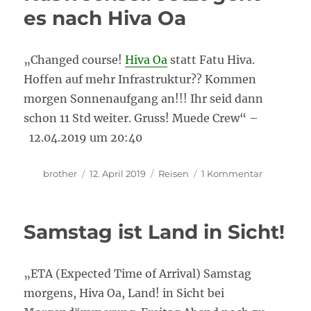
franz.
es nach Hiva Oa
Polynesien
„Changed course!
Hiva Oa
statt Fatu Hiva.
Hoffen auf mehr Infrastruktur?? Kommen
morgen Sonnenaufgang an!!! Ihr seid dann
schon 11 Std weiter. Gruss! Muede Crew“ –
12.04.2019 um 20:40
Autor
Veröffentlicht
Kategorien
zu
brother
12. April 2019
Reisen
1 Kommentar
am
Kuswechse
Jetzt
geht
Samstag ist Land in Sicht!
es
nach
Hiva
„ETA (Expected Time of Arrival) Samstag
Oa
morgens, Hiva Oa, Land! in Sicht bei