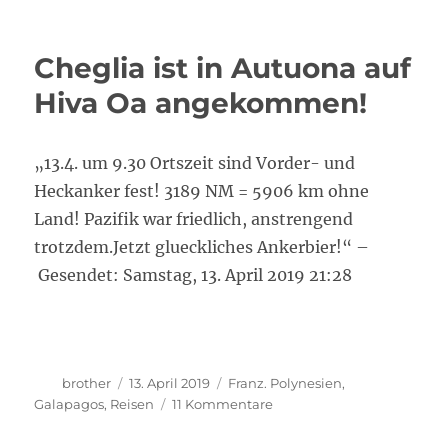
3
Wochen
non
Cheglia ist in Autuona auf
stop
im
Hiva Oa angekommen!
Pazifik
segeln
„13.4. um 9.30 Ortszeit sind Vorder- und
Heckanker fest! 3189 NM = 5906 km ohne
Land! Pazifik war friedlich, anstrengend
trotzdem.Jetzt glueckliches Ankerbier!“ –
Gesendet: Samstag, 13. April 2019 21:28
Autor
Veröffentlicht
Kategorien
brother
13. April 2019
Franz. Polynesien
,
am
zu
Galapagos
,
Reisen
11 Kommentare
Cheglia
ist