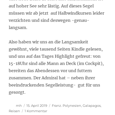
auf hoher See sehr lästig. Auf dieses Segel
müssen wir ab jetzt auf Halbwindkursen leider
verzichten und sind deswegen -genau-
langsam.
Also haben wir uns an die Langsamkeit
gewöhnt, viele tausend Seiten Kindle gelesen,
und uns auf das Tages Highlight gefreut: von
15-18Uhr sind alle Mann an Deck (im Cockpit),
bereiten das Abendessen vor und futtern
zusammen. Der Admiral hat – neben ihrer
beeindruckenden Segelleistung- gut für uns
gesorgt.
Autor
Veröffentlicht
Kategorien
mh
15. April 2019
Franz. Polynesien
,
Galapagos
,
am
zu
Reisen
1 Kommentar