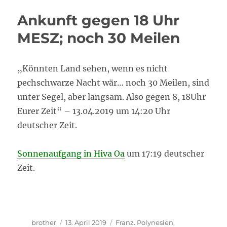
in
Ankunft gegen 18 Uhr
Autuona
auf
MESZ; noch 30 Meilen
Hiva
Oa
angekommen!
„Könnten Land sehen, wenn es nicht
pechschwarze Nacht wär… noch 30 Meilen, sind
unter Segel, aber langsam. Also gegen 8, 18Uhr
Eurer Zeit“ – 13.04.2019 um 14:20 Uhr
deutscher Zeit.
Sonnenaufgang in Hiva Oa
um 17:19 deutscher
Zeit.
Autor
Veröffentlicht
Kategorien
brother
13. April 2019
Franz. Polynesien
,