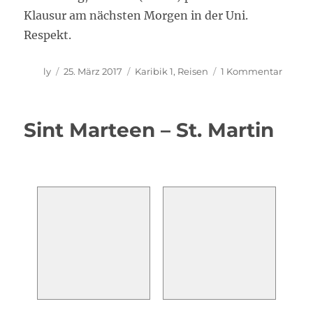
Klausur am nächsten Morgen in der Uni.
Respekt.
Autor
Veröffentlicht
Kategorien
zu
ly
25. März 2017
Karibik 1
,
Reisen
1 Kommentar
am
BVI
mit
Kai
Sint Marteen – St. Martin