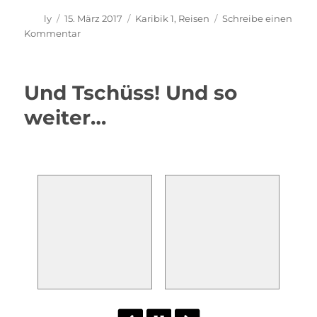
Autor
Veröffentlicht
Kategorien
ly
15. März 2017
Karibik 1
,
Reisen
Schreibe einen
am
zu
Kommentar
Sint
Marteen
–
Und Tschüss! Und so
St.
Martin
weiter…