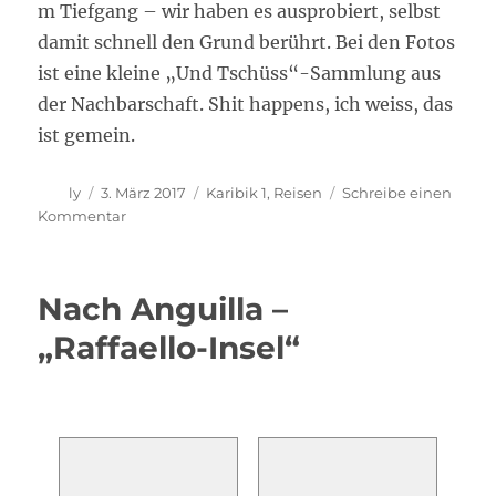
m Tiefgang – wir haben es ausprobiert, selbst
damit schnell den Grund berührt. Bei den Fotos
ist eine kleine „Und Tschüss“-Sammlung aus
der Nachbarschaft. Shit happens, ich weiss, das
ist gemein.
Autor
Veröffentlicht
Kategorien
ly
3. März 2017
Karibik 1
,
Reisen
Schreibe einen
am
zu
Kommentar
Und
Tschüss!
Und
Nach Anguilla –
so
weiter…
„Raffaello-Insel“