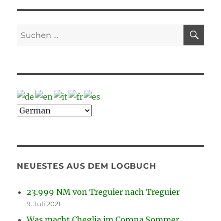
–
„Raffaello-
Insel“
SU
Suche
nach:
NEUESTES AUS DEM LOGBUCH
23.999 NM von Treguier nach Treguier
9. Juli 2021
Was macht Cheglia im Corona Sommer