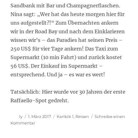
Sandbank mit Bar und Champagnerflaschen.
Nina sagt: „Wer hat das heute morgen hier für
uns aufgestellt?!“ Zum Übernachten ankern
wir in der Road Bay und nach dem Einklarieren
wissen wir’s – das Paradies hat seinen Preis –
250 US$ für vier Tage ankern! Das Taxi zum
Supermarkt (10 min Fahrt) und zurück kostet
56 US$. Der Einkauf im Supermarkt –
entsprechend. Und ja – es war es wert!
Tatsächlich: Hier wurde vor 30 Jahren der erste
Raffaello-Spot gedreht.
Autor
Veröffentlicht
Kategorien
ly
1. März 2017
Karibik 1
,
Reisen
Schreibe einen
am
zu
Kommentar
Nach
Anguilla