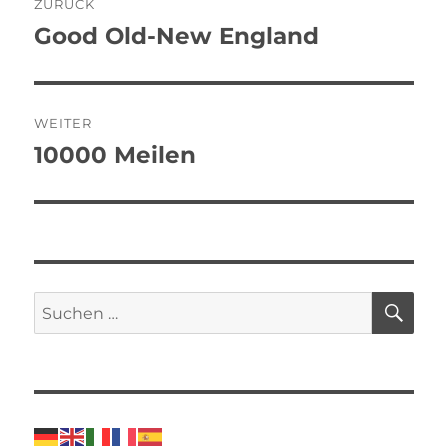
ZURÜCK
Good Old-New England
Vorheriger
Beitrag:
WEITER
10000 Meilen
Nächster
Beitrag:
SU
Suche
nach: