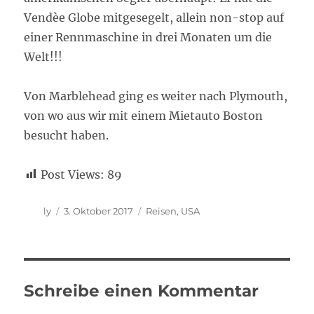
Vendèe Globe mitgesegelt, allein non-stop auf
einer Rennmaschine in drei Monaten um die
Welt!!!
Von Marblehead ging es weiter nach Plymouth,
von wo aus wir mit einem Mietauto Boston
besucht haben.
Post Views:
89
Autor
Veröffentlicht
Kategorien
ly
3. Oktober 2017
Reisen
,
USA
am
Schreibe einen Kommentar